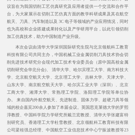
议旨在为我国切削工艺仿真研究及应用者提供一个交流和合作平
台，为大家展示在切削工艺仿真方面的教学科研成果及其在航空
航天、刀具、汽车制造以及
3C
电子等领域的产业应用情况，同时
也为高校和企业搭建成果转化以及产学研用平台，以此引领切削
加工仿真技术，助力中国制造产业升级。
本次会议由清华大学深圳国际研究生院与北京领航科工教育
科技有限公司共同主办，中国机械工业金属切削刀具技术协会切
削先进技术研究分会现代加工技术专业委员会（原中国高校金属
切削研究会华北分会
)
、 清华大学、哈尔滨理工大学、南方科技大
学、北京航空航天大学、北京理工大学、吉林大学、天津大学、
山东大学、南京航空航天大学、哈尔滨工业大学（深圳）、北京
工商大学、湘潭大学、常熟理工学院、洛阳理工学院等单位协
办。 来自国内外航空航天、先进制造、固体力学、超硬刀具等领
域的校企嘉宾
200
余人参加了本届会议。英国思克莱德大学的罗熙
淳教授、中国科学院力学研究所戴兰宏教授、清华大学张建富特
别研究员、香港理工大学杜雪教授、北京领航科工教育科技有限
公司梁桂强总经理、中国航空工业信息技术中心宁振波教授等
23