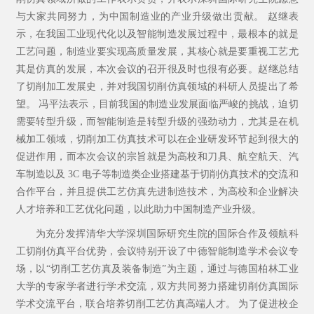
与大家共同努力，为中国制造业的产业升级做出贡献。
赵继表
示，在我国工业现代化以及智能制造发展过程中，最根本的就是
工艺问题，制造业要实现高质量发展，其核心就是要重视工艺尤
其是仿真的发展，本次会议的召开很及时也很有必要。赵继总结
了切削加工发展史，并对我国切削仿真领域的科研人员提出了希
望。
冯平法表示，目前我国的制造业发展面临严峻的挑战，迫切
需要转型升级，而智能制造是转型升级的强劲动力，尤其是在机
械加工领域，切削加工仿真技术可以在企业研发环节起到很大的
促进作用，而本次会议的宗旨就是为高校和刀具、航空航天、汽
车制造以及
3C
电子等制造类企业搭建基于切削仿真技术的交流和
合作平台，并且提供工艺仿真先进制造技术，为高校和企业解决
人才培养和工艺优化问题，以此助力中国制造产业升级。
为充分发挥清华大学深圳国际研究生院的国际合作及领航科
工切削仿真平台优势，会议特别开设了中德智能制造学术会议专
场，以
“
切削工艺仿真及装备制造
”
为主题，通过与德国柏林工业
大学的专家学者进行学术交流，双方共同努力搭建切削仿真国际
学术交流平台，联合培养切削工艺仿真高端人才。 为了促进校企