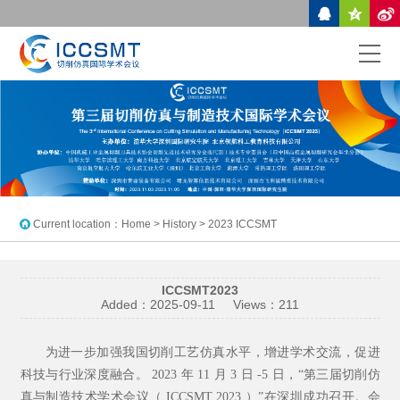
Current location：
Home
> History > 2023 ICCSMT
ICCSMT2023
Added：
2025-09-11
Views：
211
为进一步加强我国切削工艺仿真水平，增进学术交流，促进
科技与行业深度融合。
2023
年
11
月
3
日
-5
日，
“
第三届切削仿
真与制造技术学术会议（
ICCSMT 2023
）
”
在深圳成功召开。会