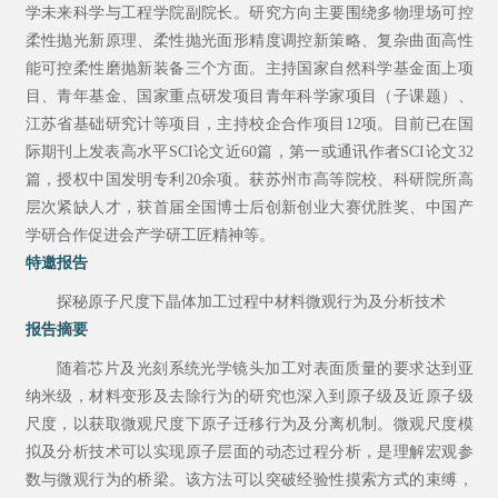
学未来科学与工程学院副院长。研究方向主要围绕多物理场可控
柔性抛光新原理、柔性抛光面形精度调控新策略、复杂曲面高性
能可控柔性磨抛新装备三个方面。主持国家自然科学基金面上项
目、青年基金、国家重点研发项目青年科学家项目（子课题）、
江苏省基础研究计等项目，主持校企合作项目
12
项。目前已在国
际期刊上发表高水平
SCI
论文近
60
篇，第一或通讯作者
SCI
论文
32
篇，授权中国发明专利
20
余项。获苏州市高等院校、科研院所高
层次紧缺人才，获首届全国博士后创新创业大赛优胜奖、中国产
学研合作促进会产学研工匠精神等
。
特邀报告
探秘原子尺度下晶体加工过程中材料微观行为及分析技术
报告摘要
随着芯片及光刻系统光学镜头加工对表面质量的要求达到亚
纳米级，材料变形及去除行为的研究也深入到原子级及近原子级
尺度，以获取微观尺度下原子迁移行为及分离机制。微观尺度模
拟及分析技术可以实现原子层面的动态过程分析，是理解宏观参
数与微观行为的桥梁。该方法可以突破经验性摸索方式的束缚，