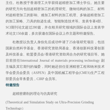
主任。杜教授于香港理工大学获得超精密加工博士学位。她主要
的研究方向包括超精密加工的机理研究、微纳结构的加工、材料
对超精密加工的影响、难加工材料的加工机理、多轴超精密加工
的加工策略、刀具的轨迹生成、智能制造技术等。发表专著
4
部、
SCI
期刊论文超过
280
篇，并在相关研究领域的国际会议上发表学
术论文
150
余篇，多次获邀在国际会议上作主题和特邀报告。
杜教授以负责人身份先后成功申请了
25
余项研究项目，包括
国家自然科学基金、香港研究资助局基金、香港创新科技署创新
及科技基金、欧盟委员会
/
香港研究资助局合办的研究项目等。她
目前担任
International Journal of materials processing technology
副
主编及其它期刊的编委，同时她还担任亚洲精密工程和纳米技术
学会委员会委员（
ASPEN
）及中国机械工程学会
(CMES)
生产工程
部委员会常务委员，
CIRP
会员等
。
特邀报告
超精密磨削的理论与仿真研究
(
Theoretical and Simulation Study on Ultra-Precision Grinding
Technology
）